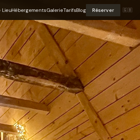
 Lieu
Hébergements
Galerie
Tarifs
Blog
Réserver
🇬🇧