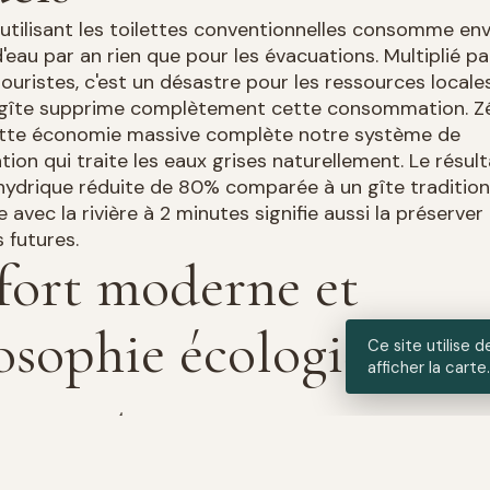
 utilisant les toilettes conventionnelles consomme en
d'eau par an rien que pour les évacuations. Multiplié p
 touristes, c'est un désastre pour les ressources locale
gîte supprime complètement cette consommation. Zér
Cette économie massive complète notre système de
ion qui traite les eaux grises naturellement. Le résult
ydrique réduite de 80% comparée à un gîte traditionn
 avec la rivière à 2 minutes signifie aussi la préserver
 futures.
ort moderne et
osophie écologique n
Ce site utilise
afficher la carte
posent pas
ignent que choisir un éco-gîte signifie sacrifier le bie