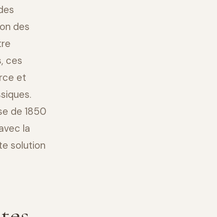
udes
ion des
tre
, ces
rce et
siques.
sse de 1850
avec la
e solution
tes