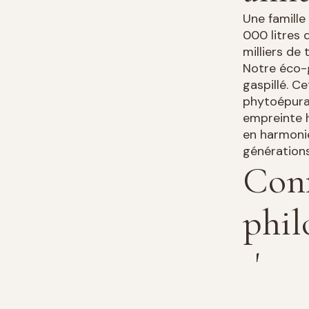
Une famille
000 litres 
milliers de
Notre éco-
gaspillé. 
phytoépurat
empreinte h
en harmonie
générations
Conf
phil
s'op
Certains cra