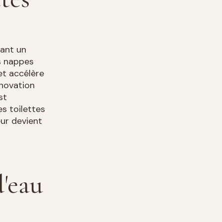
éant un
s nappes
et accélère
énovation
st
s toilettes
eur devient
d'eau