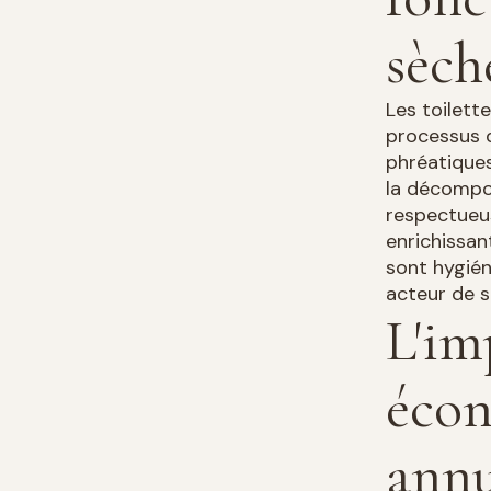
sèch
Les toilett
processus 
phréatiques
la décompos
respectueus
enrichissan
sont hygién
acteur de s
L'im
écon
annu