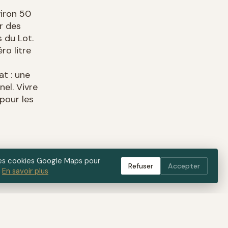
viron 50
ar des
s du Lot.
o litre
at : une
el. Vivre
 pour les
e
 des cookies Google Maps pour
Refuser
Accepter
.
En savoir plus
n-être.