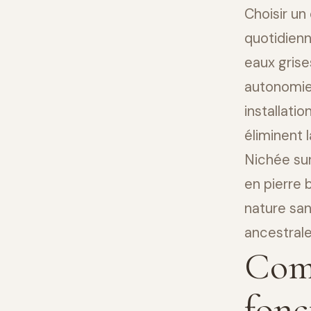
Choisir un
quotidien
eaux grise
autonomie 
installati
éliminent 
Nichée sur
en pierre 
nature sa
ancestrale
Com
fonc