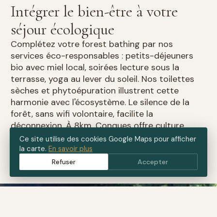
Intégrer le bien-être à votre
séjour écologique
Complétez votre forest bathing par nos
services éco-responsables : petits-déjeuners
bio avec miel local, soirées lecture sous la
terrasse, yoga au lever du soleil. Nos toilettes
sèches et phytoépuration illustrent cette
harmonie avec l'écosystème. Le silence de la
forêt, sans wifi volontaire, facilite la
déconnexion. À 8km, Conques offre culture
médiévale ; le reste du temps, c'est la nature qui
Ce site utilise des cookies Google Maps pour afficher
vous guide.
la carte.
En savoir plus
Refuser
Accepter
ÉCO-GÎTE DE LA ROQUETTE