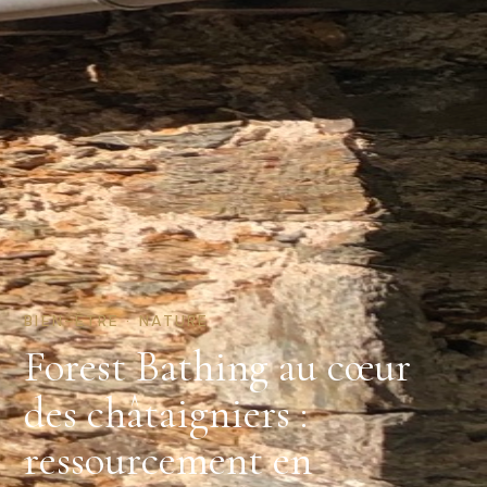
BIEN-ÊTRE · NATURE
Forest Bathing au cœur
des châtaigniers :
ressourcement en